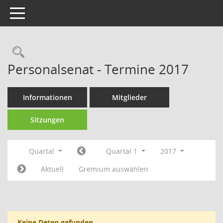
Toggle navigation
Rechercheauswahl
Personalsenat - Termine 2017
Informationen
Mitglieder
Sitzungen
Quartal
Quartal 1
2017
Aktuell
Gremium auswählen
Keine Daten gefunden.