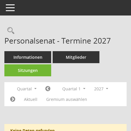
Toggle navigation
Rechercheauswahl
Personalsenat - Termine 2027
Informationen
Mitglieder
Sitzungen
Quartal
Quartal 1
2027
Aktuell
Gremium auswählen
Keine Daten gefunden.