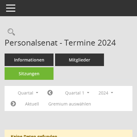
Toggle navigation
Rechercheauswahl
Personalsenat - Termine 2024
Informationen
Mitglieder
Sitzungen
Quartal
Quartal 1
2024
Aktuell
Gremium auswählen
Keine Daten gefunden.