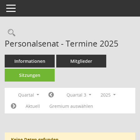
Toggle navigation
Rechercheauswahl
Personalsenat - Termine 2025
Informationen
Mitglieder
Sitzungen
Quartal
Quartal 3
2025
Aktuell
Gremium auswählen
Keine Daten gefunden.