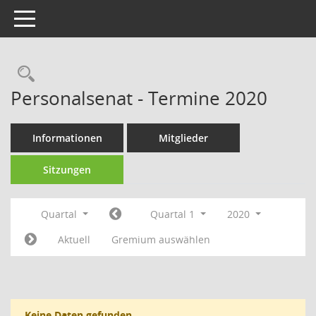
Toggle navigation
Rechercheauswahl
Personalsenat - Termine 2020
Informationen
Mitglieder
Sitzungen
Quartal
Quartal 1
2020
Aktuell
Gremium auswählen
Keine Daten gefunden.