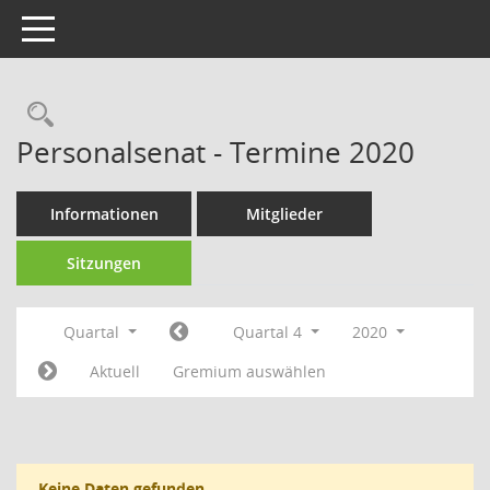
Toggle navigation
Rechercheauswahl
Personalsenat - Termine 2020
Informationen
Mitglieder
Sitzungen
Quartal
Quartal 4
2020
Aktuell
Gremium auswählen
Keine Daten gefunden.