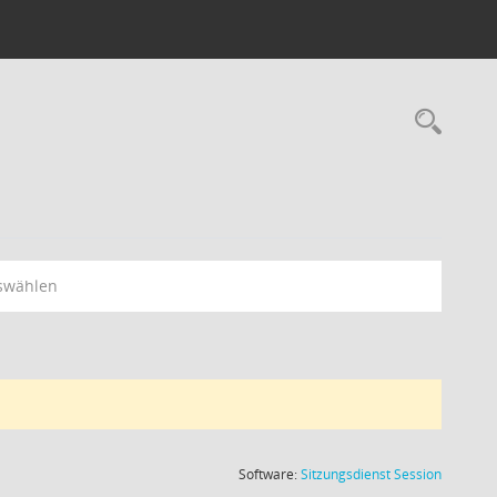
Rec
swählen
(Wird in
Software:
Sitzungsdienst
Session