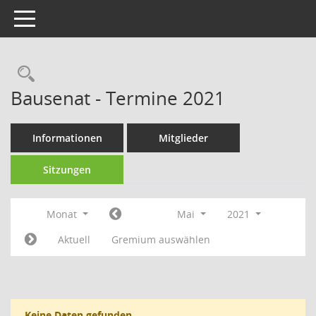
Toggle navigation
Rechercheauswahl
Bausenat - Termine 2021
Informationen
Mitglieder
Sitzungen
Monat
Mai
2021
Aktuell
Gremium auswählen
Keine Daten gefunden.