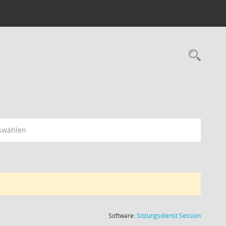
Rec
swählen
(Wird in
Software:
Sitzungsdienst
Session