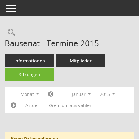
Toggle navigation
Rechercheauswahl
Bausenat - Termine 2015
Informationen
Mitglieder
Sitzungen
Monat
Januar
2015
Aktuell
Gremium auswählen
Keine Daten gefunden.