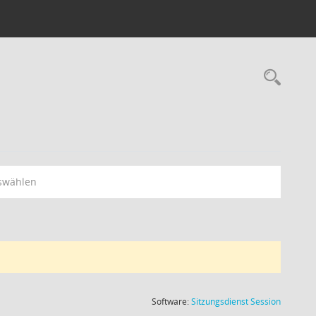
Rec
swählen
(Wird in
Software:
Sitzungsdienst
Session