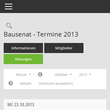
Toggle navigation
Rechercheauswahl
Bausenat - Termine 2013
Informationen
Mitglieder
Sitzungen
Monat
Oktober
2013
Aktuell
Gremium auswählen
MI
23.10.2013