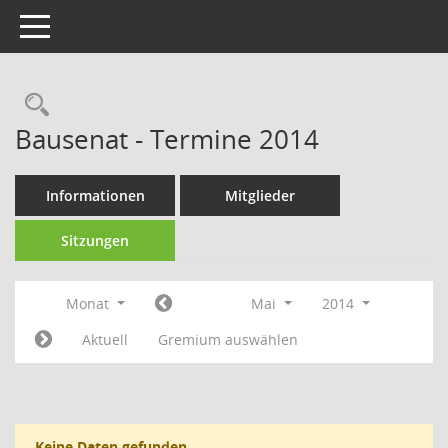
Toggle navigation
Rechercheauswahl
Bausenat - Termine 2014
Informationen
Mitglieder
Sitzungen
Monat
Mai
2014
Aktuell
Gremium auswählen
Keine Daten gefunden.