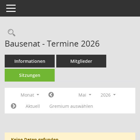
Toggle navigation
Rechercheauswahl
Bausenat - Termine 2026
Informationen
Mitglieder
Sitzungen
Monat
Mai
2026
Aktuell
Gremium auswählen
Keine Daten gefunden.