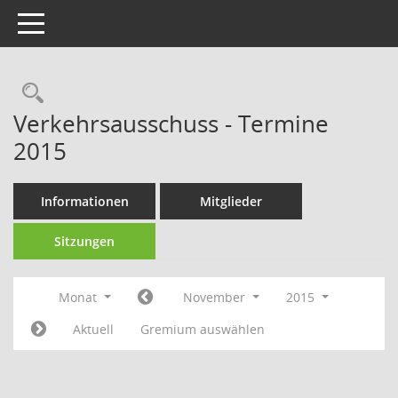
Toggle navigation
Rechercheauswahl
Verkehrsausschuss - Termine
2015
Informationen
Mitglieder
Sitzungen
Monat
November
2015
Aktuell
Gremium auswählen