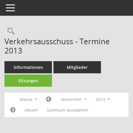
Toggle navigation
Rechercheauswahl
Verkehrsausschuss - Termine
2013
Informationen
Mitglieder
Sitzungen
Monat
November
2013
Aktuell
Gremium auswählen