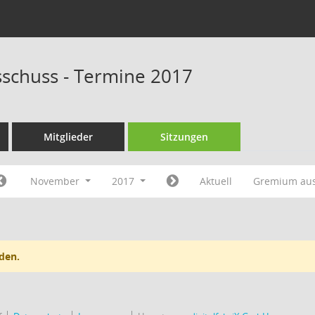
schuss - Termine 2017
Mitglieder
Sitzungen
November
2017
Aktuell
Gremium au
den.