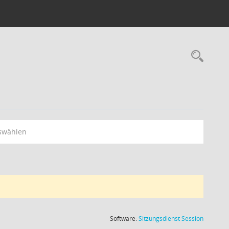
Rec
swählen
(Wird in
Software:
Sitzungsdienst
Session