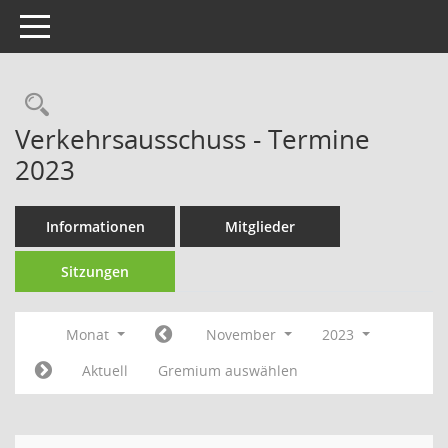
Toggle navigation
Rechercheauswahl
Verkehrsausschuss - Termine
2023
Informationen
Mitglieder
Sitzungen
Monat
November
2023
Aktuell
Gremium auswählen