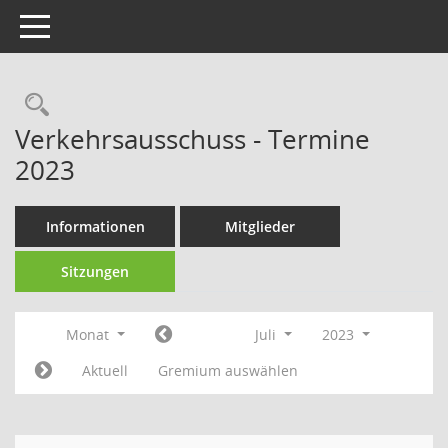
Toggle navigation
Rechercheauswahl
Verkehrsausschuss - Termine
2023
Informationen
Mitglieder
Sitzungen
Monat
Juli
2023
Aktuell
Gremium auswählen