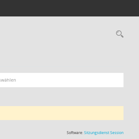
Rec
swählen
(Wird in
Software:
Sitzungsdienst
Session