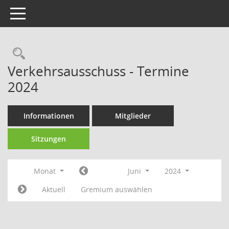
Toggle navigation
Rechercheauswahl
Verkehrsausschuss - Termine
2024
Informationen
Mitglieder
Sitzungen
Monat
Juni
2024
Aktuell
Gremium auswählen