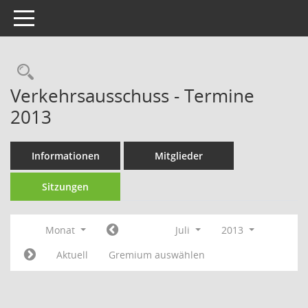
Toggle navigation
Rechercheauswahl
Verkehrsausschuss - Termine
2013
Informationen
Mitglieder
Sitzungen
Monat
Juli
2013
Aktuell
Gremium auswählen