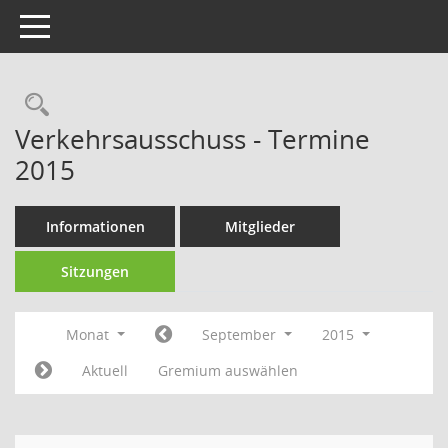
Toggle navigation
Rechercheauswahl
Verkehrsausschuss - Termine
2015
Informationen
Mitglieder
Sitzungen
Monat
September
2015
Aktuell
Gremium auswählen