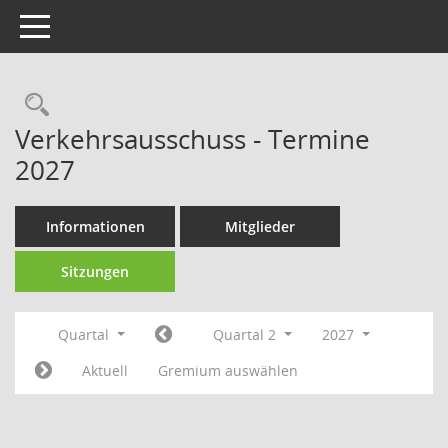
Toggle navigation
Rechercheauswahl
Verkehrsausschuss - Termine
2027
Informationen
Mitglieder
Sitzungen
Quartal
Quartal 2
2027
Aktuell
Gremium auswählen