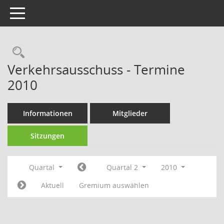
Toggle navigation
Rechercheauswahl
Verkehrsausschuss - Termine
2010
Informationen
Mitglieder
Sitzungen
Quartal
Quartal 2
2010
Aktuell
Gremium auswählen