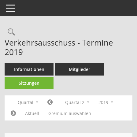
Toggle navigation
Rechercheauswahl
Verkehrsausschuss - Termine
2019
Informationen
Mitglieder
Sitzungen
Quartal
Quartal 2
2019
Aktuell
Gremium auswählen