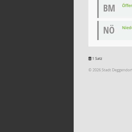
BM
Öffe
NÖ
Niede
1 Satz
© 2026 Stadt Deggendor