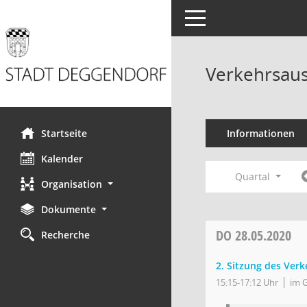
Toggle navigation
Verkehrsaus
Startseite
Informationen
Kalender
Quartal
Organisation
Dokumente
DO
28.05.2020
Recherche
2. Sitzung des Ver
15:15-17:12 Uhr
im 