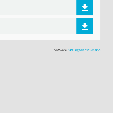
(Wird in
Software:
Sitzungsdienst
Session