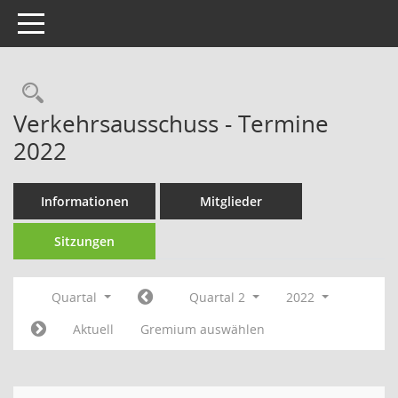
Toggle navigation
Rechercheauswahl
Verkehrsausschuss - Termine
2022
Informationen
Mitglieder
Sitzungen
Quartal
Quartal 2
2022
Aktuell
Gremium auswählen