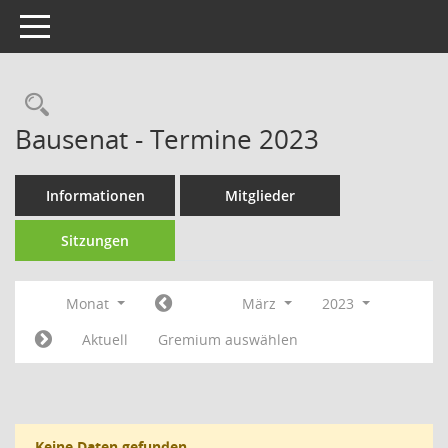
Toggle navigation
Rechercheauswahl
Bausenat - Termine 2023
Informationen
Mitglieder
Sitzungen
Monat
März
2023
Aktuell
Gremium auswählen
Keine Daten gefunden.