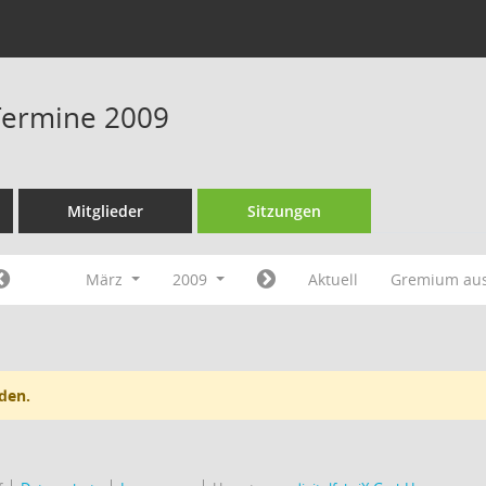
Termine 2009
Mitglieder
Sitzungen
März
2009
Aktuell
Gremium au
den.