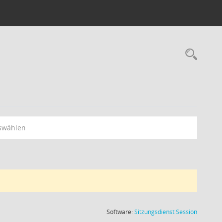
Rec
swählen
(Wird in
Software:
Sitzungsdienst
Session