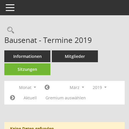
Toggle navigation
Rechercheauswahl
Bausenat - Termine 2019
Informationen
Mitglieder
Sitzungen
Monat
März
2019
Aktuell
Gremium auswählen
Keine Daten gefunden.