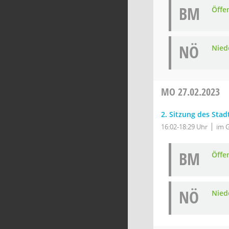
BM
Öffe
NÖ
Niede
MO
27.02.2023
2. Sitzung des Stad
16:02-18:29 Uhr
im 
BM
Öffe
NÖ
Niede