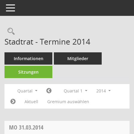
Toggle navigation
Rechercheauswahl
Stadtrat - Termine 2014
Informationen
Mitglieder
Sitzungen
Quartal
Quartal 1
2014
Aktuell
Gremium auswählen
MO
31.03.2014