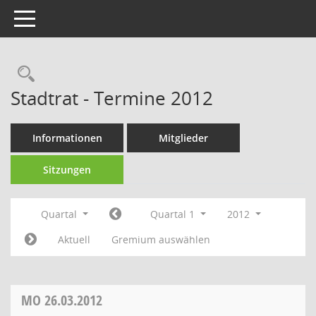
Toggle navigation
Rechercheauswahl
Stadtrat - Termine 2012
Informationen
Mitglieder
Sitzungen
Quartal
Quartal 1
2012
Aktuell
Gremium auswählen
MO
26.03.2012