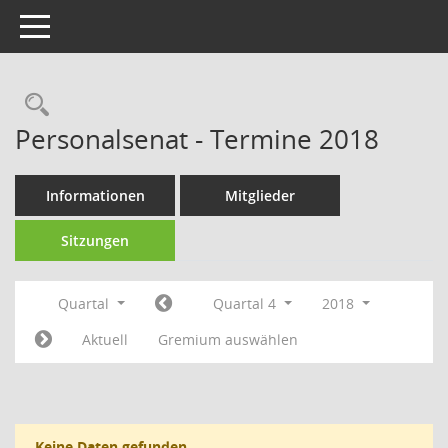
Toggle navigation
Rechercheauswahl
Personalsenat - Termine 2018
Informationen
Mitglieder
Sitzungen
Quartal
Quartal 4
2018
Aktuell
Gremium auswählen
Keine Daten gefunden.