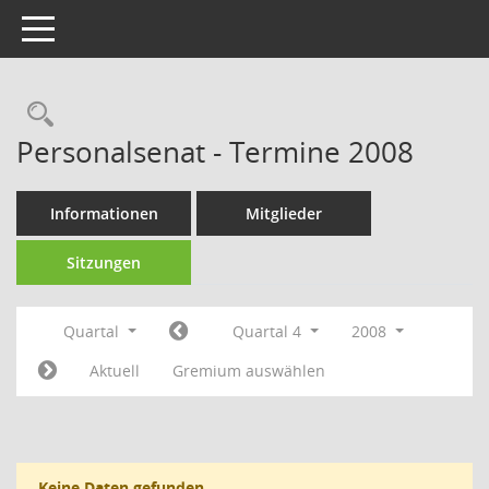
Toggle navigation
Rechercheauswahl
Personalsenat - Termine 2008
Informationen
Mitglieder
Sitzungen
Quartal
Quartal 4
2008
Aktuell
Gremium auswählen
Keine Daten gefunden.