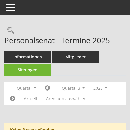
Toggle navigation
Rechercheauswahl
Personalsenat - Termine 2025
Informationen
Mitglieder
Sitzungen
Quartal
Quartal 3
2025
Aktuell
Gremium auswählen
Keine Daten gefunden.