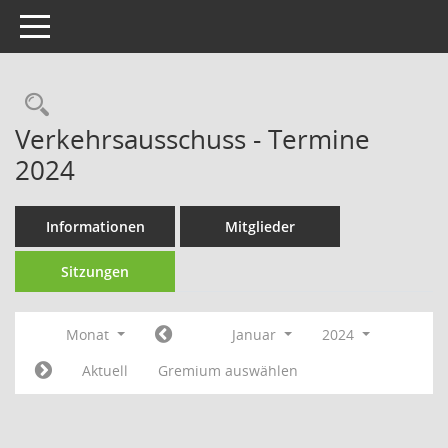
Toggle navigation
Rechercheauswahl
Verkehrsausschuss - Termine
2024
Informationen
Mitglieder
Sitzungen
Monat
Januar
2024
Aktuell
Gremium auswählen