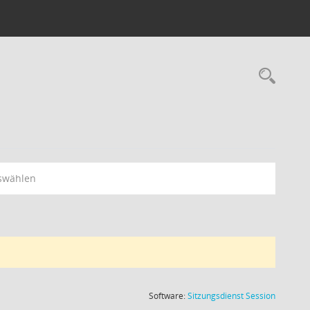
Rec
swählen
(Wird in
Software:
Sitzungsdienst
Session