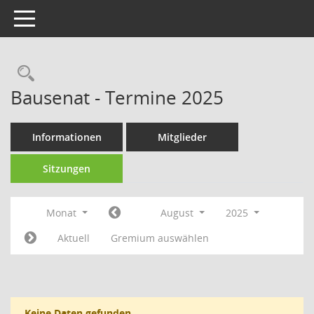
Toggle navigation
Rechercheauswahl
Bausenat - Termine 2025
Informationen
Mitglieder
Sitzungen
Monat
August
2025
Aktuell
Gremium auswählen
Keine Daten gefunden.