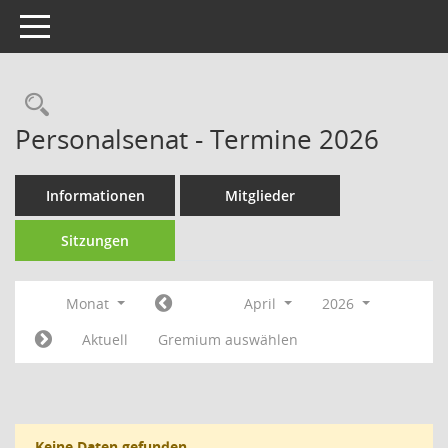
Toggle navigation
Rechercheauswahl
Personalsenat - Termine 2026
Informationen
Mitglieder
Sitzungen
Monat
April
2026
Aktuell
Gremium auswählen
Keine Daten gefunden.