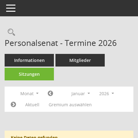
Toggle navigation
Rechercheauswahl
Personalsenat - Termine 2026
Informationen
Mitglieder
Sitzungen
Monat
Januar
2026
Aktuell
Gremium auswählen
Keine Daten gefunden.