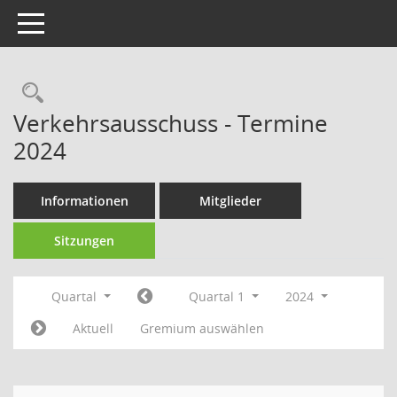
Toggle navigation
Rechercheauswahl
Verkehrsausschuss - Termine
2024
Informationen
Mitglieder
Sitzungen
Quartal
Quartal 1
2024
Aktuell
Gremium auswählen