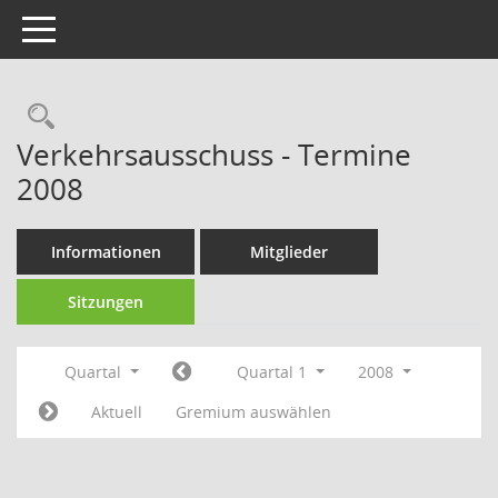
Toggle navigation
Rechercheauswahl
Verkehrsausschuss - Termine
2008
Informationen
Mitglieder
Sitzungen
Quartal
Quartal 1
2008
Aktuell
Gremium auswählen