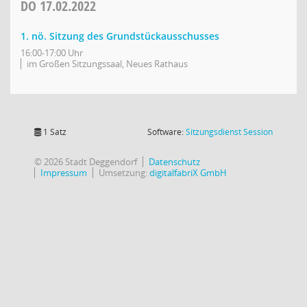
DO
17.02.2022
1. nö. Sitzung des Grundstückausschusses
16:00-17:00 Uhr
im Großen Sitzungssaal, Neues Rathaus
(Wird in
1 Satz
Software:
Sitzungsdienst
Session
© 2026 Stadt Deggendorf
Datenschutz
Impressum
Umsetzung:
digitalfabriX GmbH