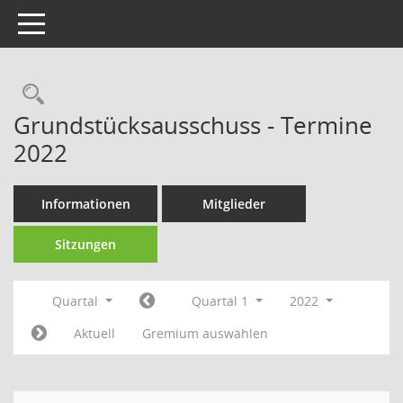
Toggle navigation
Rechercheauswahl
Grundstücksausschuss - Termine
2022
Informationen
Mitglieder
Sitzungen
Quartal
Quartal 1
2022
Aktuell
Gremium auswählen