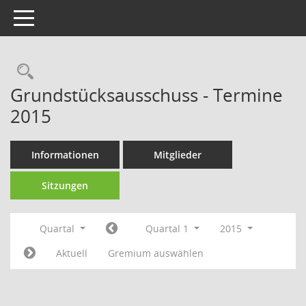
Toggle navigation
Rechercheauswahl
Grundstücksausschuss - Termine
2015
Informationen
Mitglieder
Sitzungen
Quartal
Quartal 1
2015
Aktuell
Gremium auswählen