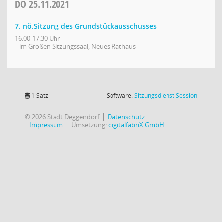
DO
25.11.2021
7. nö.Sitzung des Grundstückausschusses
16:00-17:30 Uhr
im Großen Sitzungssaal, Neues Rathaus
(Wird in
1 Satz
Software:
Sitzungsdienst
Session
© 2026 Stadt Deggendorf
Datenschutz
Impressum
Umsetzung:
digitalfabriX GmbH