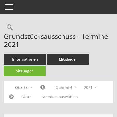
Toggle navigation
Rechercheauswahl
Grundstücksausschuss - Termine
2021
Informationen
Mitglieder
Sitzungen
Quartal
Quartal 4
2021
Aktuell
Gremium auswählen