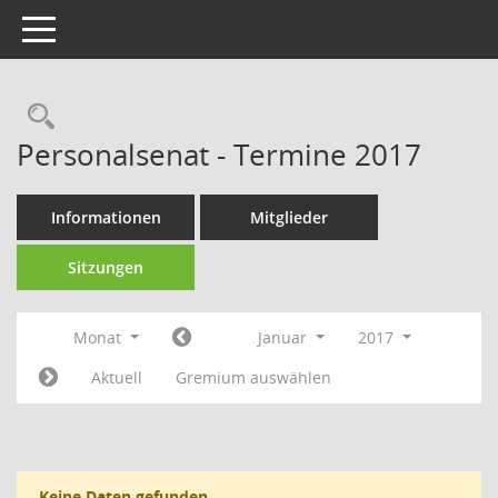
Toggle navigation
Rechercheauswahl
Personalsenat - Termine 2017
Informationen
Mitglieder
Sitzungen
Monat
Januar
2017
Aktuell
Gremium auswählen
Keine Daten gefunden.