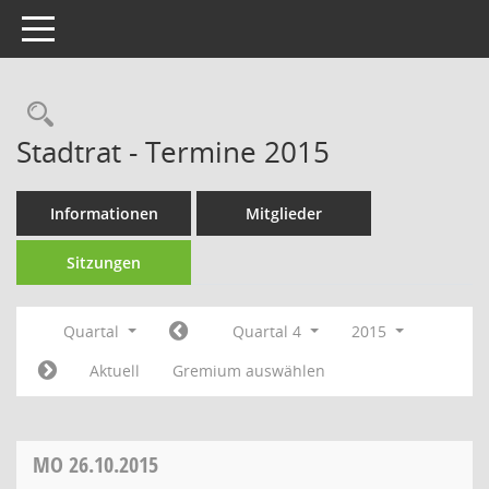
Toggle navigation
Rechercheauswahl
Stadtrat - Termine 2015
Informationen
Mitglieder
Sitzungen
Quartal
Quartal 4
2015
Aktuell
Gremium auswählen
MO
26.10.2015