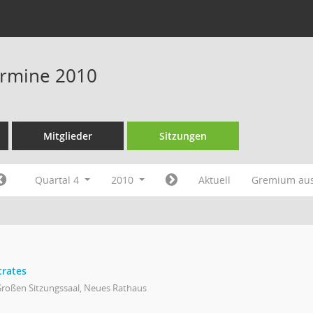
Termine 2010
Mitglieder
Sitzungen
Quartal 4
2010
Aktuell
Gremium au
trates
Großen Sitzungssaal, Neues Rathaus