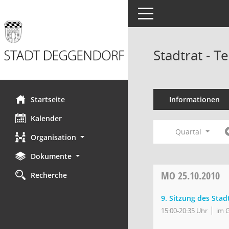
Toggle navigation
Stadtrat - 
Startseite
Informationen
Kalender
Quartal
Organisation
Dokumente
MO
25.10.2010
Recherche
9. Sitzung des Stad
15:00-20:35 Uhr
im 